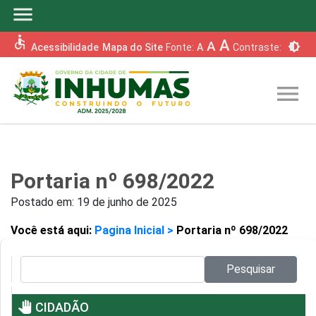
menu
accessible
A
A
brightness_6
Acessibilidade
Mapa do Site
Fonte:
A
Contraste:
menu
Portaria nº 698/2022
Postado em:
19 de junho de 2025
Você está aqui:
Pagina Inicial >
Portaria nº 698/2022
Pesquisar no site:
Pesquisar
pan_tool
CIDADÃO