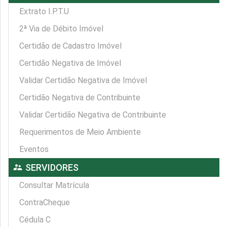
Extrato I.P.T.U
2ª Via de Débito Imóvel
Certidão de Cadastro Imóvel
Certidão Negativa de Imóvel
Validar Certidão Negativa de Imóvel
Certidão Negativa de Contribuinte
Validar Certidão Negativa de Contribuinte
Requerimentos de Meio Ambiente
Eventos
supervisor_account
SERVIDORES
Consultar Matrícula
ContraCheque
Cédula C