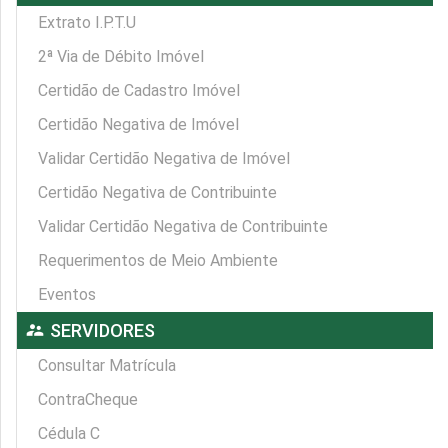
Extrato I.P.T.U
2ª Via de Débito Imóvel
Certidão de Cadastro Imóvel
Certidão Negativa de Imóvel
Validar Certidão Negativa de Imóvel
Certidão Negativa de Contribuinte
Validar Certidão Negativa de Contribuinte
Requerimentos de Meio Ambiente
Eventos
supervisor_account
SERVIDORES
Consultar Matrícula
ContraCheque
Cédula C