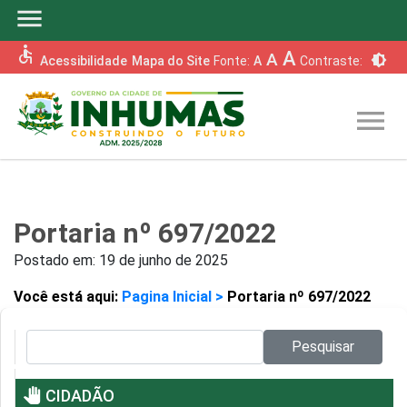
menu
accessible
A
A
brightness_6
Acessibilidade
Mapa do Site
Fonte:
A
Contraste:
menu
Portaria nº 697/2022
Postado em:
19 de junho de 2025
Você está aqui:
Pagina Inicial >
Portaria nº 697/2022
Pesquisar no site:
Pesquisar
pan_tool
CIDADÃO