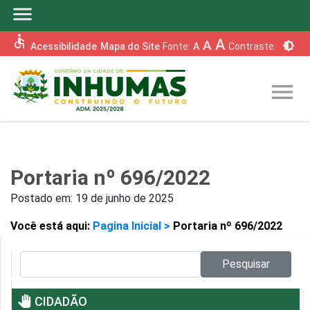
menu
accessible
A
A
brightness_6
Acessibilidade
Mapa do Site
Fonte:
A
Contraste:
menu
Portaria nº 696/2022
Postado em:
19 de junho de 2025
Você está aqui:
Pagina Inicial >
Portaria nº 696/2022
Pesquisar no site:
Pesquisar
pan_tool
CIDADÃO