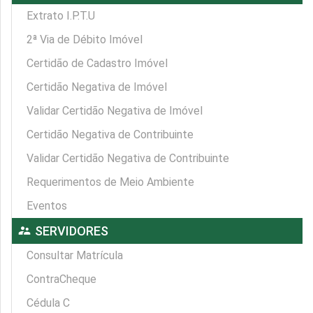
Extrato I.P.T.U
2ª Via de Débito Imóvel
Certidão de Cadastro Imóvel
Certidão Negativa de Imóvel
Validar Certidão Negativa de Imóvel
Certidão Negativa de Contribuinte
Validar Certidão Negativa de Contribuinte
Requerimentos de Meio Ambiente
Eventos
supervisor_account
SERVIDORES
Consultar Matrícula
ContraCheque
Cédula C