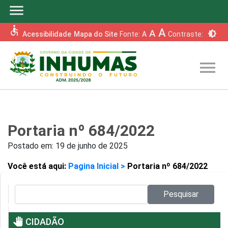
menu
accessible
A
A
brightness_6
Acessibilidade
Mapa do Site
Fonte:
A
Contraste:
menu
Portaria nº 684/2022
Postado em:
19 de junho de 2025
Você está aqui:
Pagina Inicial >
Portaria nº 684/2022
Pesquisar no site:
Pesquisar
pan_tool
CIDADÃO