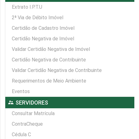
Extrato I.P.T.U
2ª Via de Débito Imóvel
Certidão de Cadastro Imóvel
Certidão Negativa de Imóvel
Validar Certidão Negativa de Imóvel
Certidão Negativa de Contribuinte
Validar Certidão Negativa de Contribuinte
Requerimentos de Meio Ambiente
Eventos
supervisor_account
SERVIDORES
Consultar Matrícula
ContraCheque
Cédula C