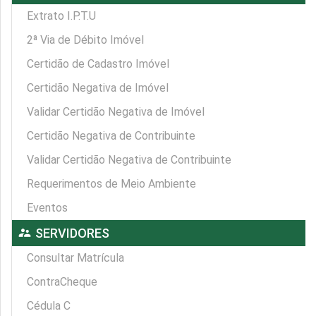
Extrato I.P.T.U
2ª Via de Débito Imóvel
Certidão de Cadastro Imóvel
Certidão Negativa de Imóvel
Validar Certidão Negativa de Imóvel
Certidão Negativa de Contribuinte
Validar Certidão Negativa de Contribuinte
Requerimentos de Meio Ambiente
Eventos
supervisor_account
SERVIDORES
Consultar Matrícula
ContraCheque
Cédula C