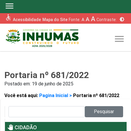
menu
accessible
A
A
brightness_6
Acessibilidade
Mapa do Site
Fonte:
A
Contraste:
menu
Portaria nº 681/2022
Postado em:
19 de junho de 2025
Você está aqui:
Pagina Inicial >
Portaria nº 681/2022
Pesquisar no site:
Pesquisar
pan_tool
CIDADÃO