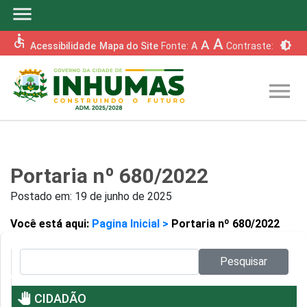
menu
accessible
A
A
brightness_6
Acessibilidade
Mapa do Site
Fonte:
A
Contraste:
menu
Portaria nº 680/2022
Postado em:
19 de junho de 2025
Você está aqui:
Pagina Inicial >
Portaria nº 680/2022
Pesquisar no site:
Pesquisar
pan_tool
CIDADÃO