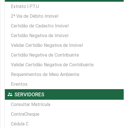
Extrato I.P.T.U
2ª Via de Débito Imóvel
Certidão de Cadastro Imóvel
Certidão Negativa de Imóvel
Validar Certidão Negativa de Imóvel
Certidão Negativa de Contribuinte
Validar Certidão Negativa de Contribuinte
Requerimentos de Meio Ambiente
Eventos
supervisor_account
SERVIDORES
Consultar Matrícula
ContraCheque
Cédula C