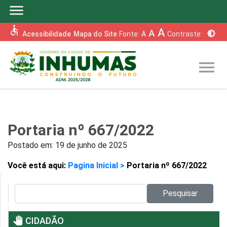
menu
accessible
A
A
brightness_6
Acessibilidade
Mapa do Site
Fonte:
A
Contraste:
menu
Portaria nº 667/2022
Postado em:
19 de junho de 2025
Você está aqui:
Pagina Inicial >
Portaria nº 667/2022
Pesquisar no site:
Pesquisar
pan_tool
CIDADÃO