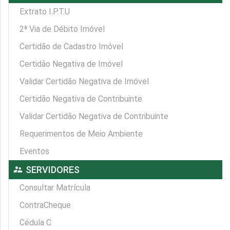
Extrato I.P.T.U
2ª Via de Débito Imóvel
Certidão de Cadastro Imóvel
Certidão Negativa de Imóvel
Validar Certidão Negativa de Imóvel
Certidão Negativa de Contribuinte
Validar Certidão Negativa de Contribuinte
Requerimentos de Meio Ambiente
Eventos
supervisor_account
SERVIDORES
Consultar Matrícula
ContraCheque
Cédula C