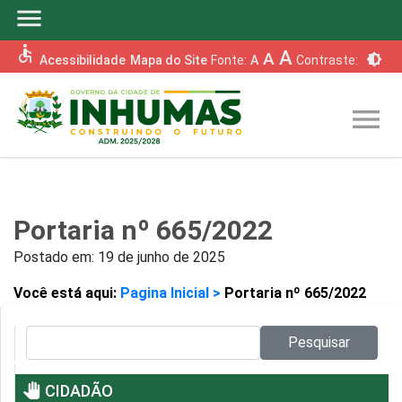
menu
accessible
A
A
brightness_6
Acessibilidade
Mapa do Site
Fonte:
A
Contraste:
menu
Portaria nº 665/2022
Postado em:
19 de junho de 2025
Você está aqui:
Pagina Inicial >
Portaria nº 665/2022
Pesquisar no site:
Pesquisar
pan_tool
CIDADÃO