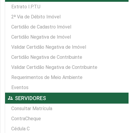
Extrato I.P.T.U
2ª Via de Débito Imóvel
Certidão de Cadastro Imóvel
Certidão Negativa de Imóvel
Validar Certidão Negativa de Imóvel
Certidão Negativa de Contribuinte
Validar Certidão Negativa de Contribuinte
Requerimentos de Meio Ambiente
Eventos
supervisor_account
SERVIDORES
Consultar Matrícula
ContraCheque
Cédula C