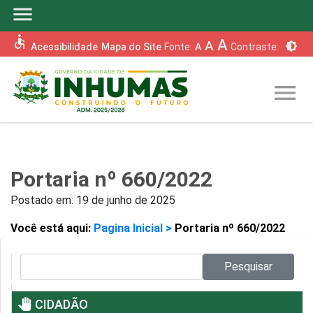
menu
accessible
A
A
brightness_6
Acessibilidade
Mapa do Site
Fonte:
A
Contraste:
menu
Portaria nº 660/2022
Postado em:
19 de junho de 2025
Você está aqui:
Pagina Inicial >
Portaria nº 660/2022
Pesquisar no site:
Pesquisar
pan_tool
CIDADÃO