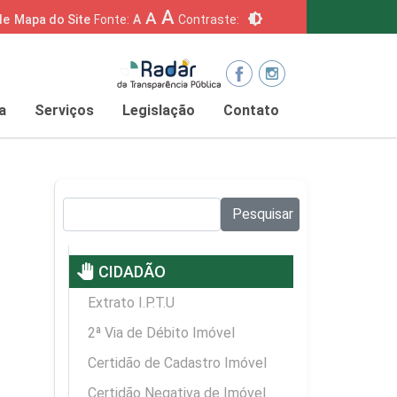
A
A
brightness_6
de
Mapa do Site
Fonte:
A
Contraste:
a
Serviços
Legislação
Contato
Pesquisar no site:
Pesquisar
pan_tool
CIDADÃO
Extrato I.P.T.U
2ª Via de Débito Imóvel
Certidão de Cadastro Imóvel
Certidão Negativa de Imóvel