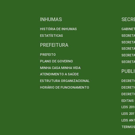
INHUMAS
SECR
HISTÓRIA DE INHUMAS
GABINET
ESTATÍSTICAS
SECRET
SECRETA
PREFEITURA
SECRETA
PREFEITO
SECRET
PLANO DE GOVERNO
SECRETA
MINHA CASA MINHA VIDA
PUBL
ATENDIMENTO A SAÚDE
ESTRUTURA ORGANIZACIONAL
DECRETO
HORÁRIO DE FUNCIONAMENTO
DECRETO
DECRETO
EDITAI
LEIS 201
LEIS 201
LEIS AN
TERMO