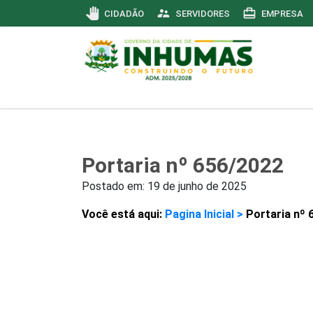
pan_tool
supervisor_account
card_travel
CIDADÃO
SERVIDORES
EMPRESA
Portaria nº 656/2022
Postado em:
19 de junho de 2025
Você está aqui:
Pagina Inicial >
Portaria nº 