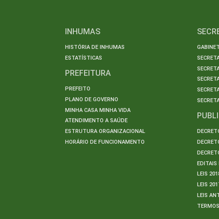
INHUMAS
SECR
HISTÓRIA DE INHUMAS
GABINET
ESTATÍSTICAS
SECRET
SECRETA
PREFEITURA
SECRETA
PREFEITO
SECRET
PLANO DE GOVERNO
SECRETA
MINHA CASA MINHA VIDA
PUBL
ATENDIMENTO A SAÚDE
ESTRUTURA ORGANIZACIONAL
DECRETO
HORÁRIO DE FUNCIONAMENTO
DECRETO
DECRETO
EDITAI
LEIS 201
LEIS 201
LEIS AN
TERMO