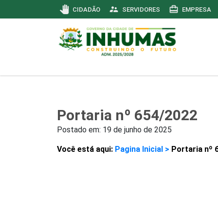
pan_tool
supervisor_account
card_travel
CIDADÃO
SERVIDORES
EMPRESA
Portaria nº 654/2022
Postado em:
19 de junho de 2025
Você está aqui:
Pagina Inicial >
Portaria nº 