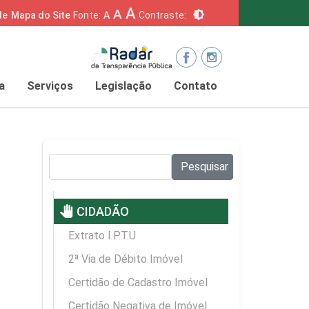
A
A
brightness_6
de
Mapa do Site
Fonte:
A
Contraste:
a
Serviços
Legislação
Contato
Pesquisar no site:
Pesquisar
pan_tool
CIDADÃO
Extrato I.P.T.U
2ª Via de Débito Imóvel
Certidão de Cadastro Imóvel
Certidão Negativa de Imóvel