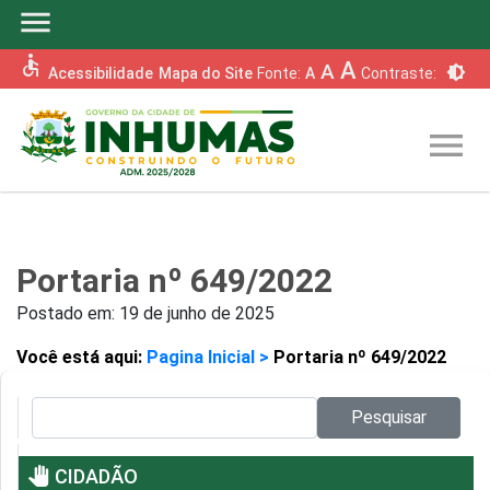
menu
accessible
A
A
brightness_6
Acessibilidade
Mapa do Site
Fonte:
A
Contraste:
menu
Portaria nº 649/2022
Postado em:
19 de junho de 2025
Você está aqui:
Pagina Inicial >
Portaria nº 649/2022
Pesquisar no site:
Pesquisar
pan_tool
CIDADÃO