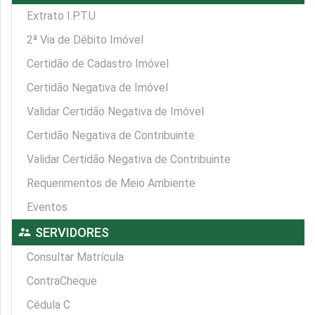
Extrato I.P.T.U
2ª Via de Débito Imóvel
Certidão de Cadastro Imóvel
Certidão Negativa de Imóvel
Validar Certidão Negativa de Imóvel
Certidão Negativa de Contribuinte
Validar Certidão Negativa de Contribuinte
Requerimentos de Meio Ambiente
Eventos
supervisor_account
SERVIDORES
Consultar Matrícula
ContraCheque
Cédula C