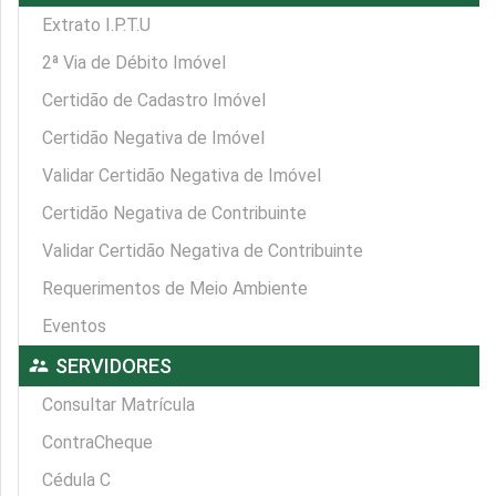
Extrato I.P.T.U
2ª Via de Débito Imóvel
Certidão de Cadastro Imóvel
Certidão Negativa de Imóvel
Validar Certidão Negativa de Imóvel
Certidão Negativa de Contribuinte
Validar Certidão Negativa de Contribuinte
Requerimentos de Meio Ambiente
Eventos
supervisor_account
SERVIDORES
Consultar Matrícula
ContraCheque
Cédula C