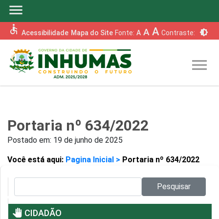
menu
accessible
A
A
brightness_6
Acessibilidade
Mapa do Site
Fonte:
A
Contraste:
menu
Portaria nº 634/2022
Postado em:
19 de junho de 2025
Você está aqui:
Pagina Inicial >
Portaria nº 634/2022
Pesquisar no site:
Pesquisar
pan_tool
CIDADÃO