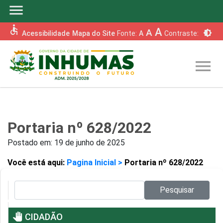
menu
accessible
A
A
brightness_6
Acessibilidade
Mapa do Site
Fonte:
A
Contraste:
menu
Portaria nº 628/2022
Postado em:
19 de junho de 2025
Você está aqui:
Pagina Inicial >
Portaria nº 628/2022
Pesquisar no site:
Pesquisar
pan_tool
CIDADÃO