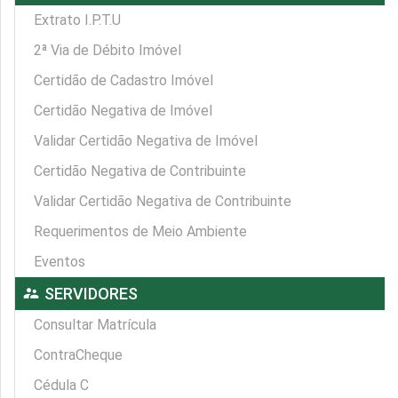
Extrato I.P.T.U
2ª Via de Débito Imóvel
Certidão de Cadastro Imóvel
Certidão Negativa de Imóvel
Validar Certidão Negativa de Imóvel
Certidão Negativa de Contribuinte
Validar Certidão Negativa de Contribuinte
Requerimentos de Meio Ambiente
Eventos
supervisor_account
SERVIDORES
Consultar Matrícula
ContraCheque
Cédula C