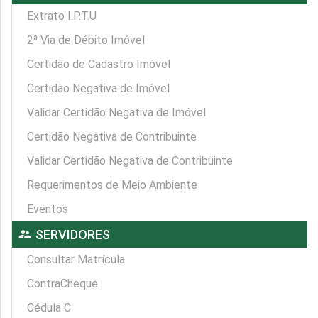
Extrato I.P.T.U
2ª Via de Débito Imóvel
Certidão de Cadastro Imóvel
Certidão Negativa de Imóvel
Validar Certidão Negativa de Imóvel
Certidão Negativa de Contribuinte
Validar Certidão Negativa de Contribuinte
Requerimentos de Meio Ambiente
Eventos
supervisor_account
SERVIDORES
Consultar Matrícula
ContraCheque
Cédula C