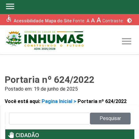
menu
accessible
A
A
brightness_6
Acessibilidade
Mapa do Site
Fonte:
A
Contraste:
menu
Portaria nº 624/2022
Postado em:
19 de junho de 2025
Você está aqui:
Pagina Inicial >
Portaria nº 624/2022
Pesquisar no site:
Pesquisar
pan_tool
CIDADÃO