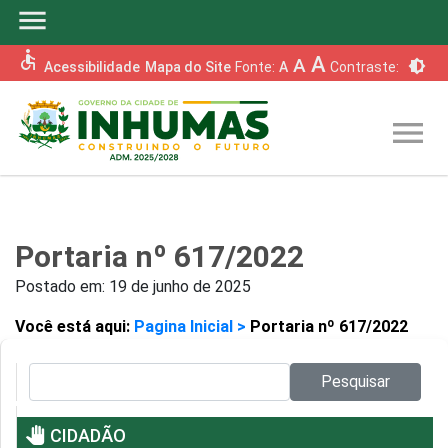
menu
accessible
A
A
brightness_6
Acessibilidade
Mapa do Site
Fonte:
A
Contraste:
menu
Portaria nº 617/2022
Postado em:
19 de junho de 2025
Você está aqui:
Pagina Inicial >
Portaria nº 617/2022
Pesquisar no site:
Pesquisar
pan_tool
CIDADÃO