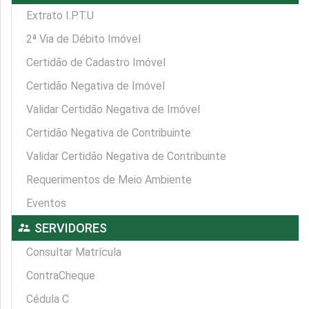
Extrato I.P.T.U
2ª Via de Débito Imóvel
Certidão de Cadastro Imóvel
Certidão Negativa de Imóvel
Validar Certidão Negativa de Imóvel
Certidão Negativa de Contribuinte
Validar Certidão Negativa de Contribuinte
Requerimentos de Meio Ambiente
Eventos
supervisor_account
SERVIDORES
Consultar Matrícula
ContraCheque
Cédula C