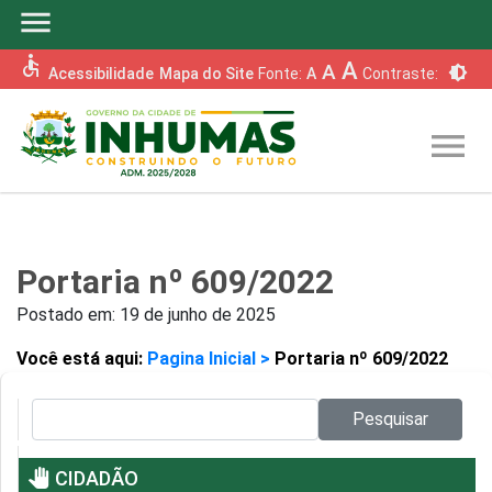
menu
accessible
A
A
brightness_6
Acessibilidade
Mapa do Site
Fonte:
A
Contraste:
menu
Portaria nº 609/2022
Postado em:
19 de junho de 2025
Você está aqui:
Pagina Inicial >
Portaria nº 609/2022
Pesquisar no site:
Pesquisar
pan_tool
CIDADÃO