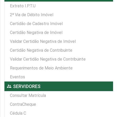
Extrato I.P.T.U
2ª Via de Débito Imóvel
Certidão de Cadastro Imóvel
Certidão Negativa de Imóvel
Validar Certidão Negativa de Imóvel
Certidão Negativa de Contribuinte
Validar Certidão Negativa de Contribuinte
Requerimentos de Meio Ambiente
Eventos
supervisor_account
SERVIDORES
Consultar Matrícula
ContraCheque
Cédula C