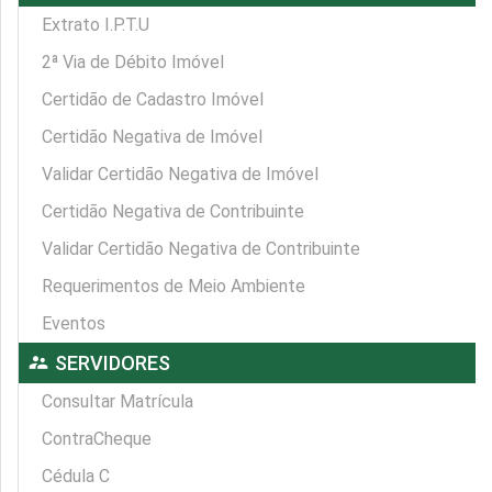
Extrato I.P.T.U
2ª Via de Débito Imóvel
Certidão de Cadastro Imóvel
Certidão Negativa de Imóvel
Validar Certidão Negativa de Imóvel
Certidão Negativa de Contribuinte
Validar Certidão Negativa de Contribuinte
Requerimentos de Meio Ambiente
Eventos
supervisor_account
SERVIDORES
Consultar Matrícula
ContraCheque
Cédula C