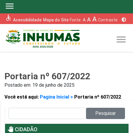
menu
accessible
A
A
brightness_6
Acessibilidade
Mapa do Site
Fonte:
A
Contraste:
menu
Portaria nº 607/2022
Postado em:
19 de junho de 2025
Você está aqui:
Pagina Inicial >
Portaria nº 607/2022
Pesquisar no site:
Pesquisar
pan_tool
CIDADÃO