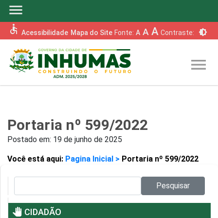
menu
accessible
A
A
brightness_6
Acessibilidade
Mapa do Site
Fonte:
A
Contraste:
menu
Portaria nº 599/2022
Postado em:
19 de junho de 2025
Você está aqui:
Pagina Inicial >
Portaria nº 599/2022
Pesquisar no site:
Pesquisar
pan_tool
CIDADÃO