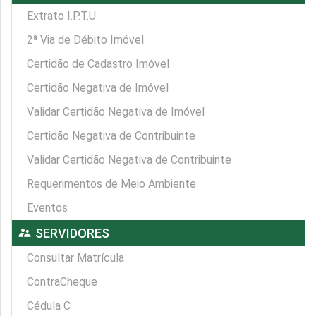
Extrato I.P.T.U
2ª Via de Débito Imóvel
Certidão de Cadastro Imóvel
Certidão Negativa de Imóvel
Validar Certidão Negativa de Imóvel
Certidão Negativa de Contribuinte
Validar Certidão Negativa de Contribuinte
Requerimentos de Meio Ambiente
Eventos
supervisor_account
SERVIDORES
Consultar Matrícula
ContraCheque
Cédula C