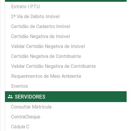
Extrato I.P.T.U
2ª Via de Débito Imóvel
Certidão de Cadastro Imóvel
Certidão Negativa de Imóvel
Validar Certidão Negativa de Imóvel
Certidão Negativa de Contribuinte
Validar Certidão Negativa de Contribuinte
Requerimentos de Meio Ambiente
Eventos
supervisor_account
SERVIDORES
Consultar Matrícula
ContraCheque
Cédula C