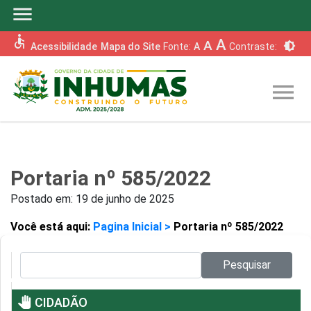
menu
accessible
A
A
brightness_6
Acessibilidade
Mapa do Site
Fonte:
A
Contraste:
menu
Portaria nº 585/2022
Postado em:
19 de junho de 2025
Você está aqui:
Pagina Inicial >
Portaria nº 585/2022
Pesquisar no site:
Pesquisar
pan_tool
CIDADÃO