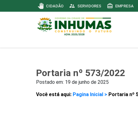
pan_tool
supervisor_account
card_travel
CIDADÃO
SERVIDORES
EMPRESA
Portaria nº 573/2022
Postado em:
19 de junho de 2025
Você está aqui:
Pagina Inicial >
Portaria nº 