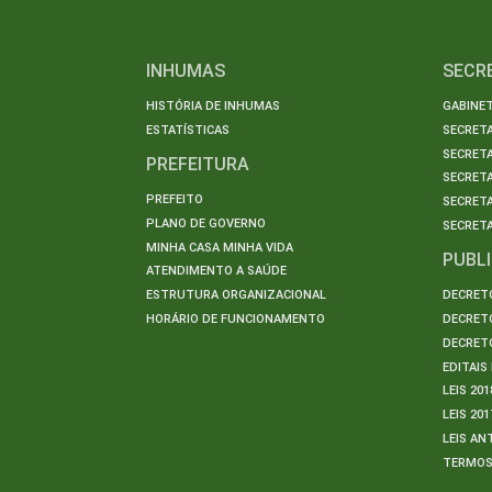
INHUMAS
SECR
HISTÓRIA DE INHUMAS
GABINET
ESTATÍSTICAS
SECRET
SECRETA
PREFEITURA
SECRETA
PREFEITO
SECRET
PLANO DE GOVERNO
SECRETA
MINHA CASA MINHA VIDA
PUBL
ATENDIMENTO A SAÚDE
ESTRUTURA ORGANIZACIONAL
DECRETO
HORÁRIO DE FUNCIONAMENTO
DECRETO
DECRETO
EDITAI
LEIS 201
LEIS 201
LEIS AN
TERMO