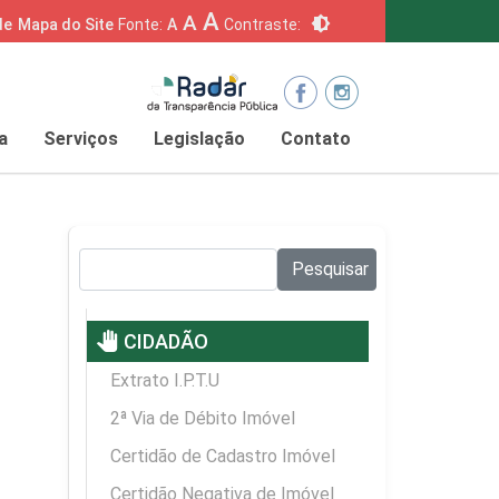
A
A
brightness_6
de
Mapa do Site
Fonte:
A
Contraste:
a
Serviços
Legislação
Contato
Pesquisar no site:
Pesquisar
pan_tool
CIDADÃO
Extrato I.P.T.U
2ª Via de Débito Imóvel
Certidão de Cadastro Imóvel
Certidão Negativa de Imóvel