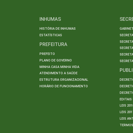
INHUMAS
SECR
HISTÓRIA DE INHUMAS
GABINET
ESTATÍSTICAS
SECRET
SECRETA
PREFEITURA
SECRETA
PREFEITO
SECRET
PLANO DE GOVERNO
SECRETA
MINHA CASA MINHA VIDA
PUBL
ATENDIMENTO A SAÚDE
ESTRUTURA ORGANIZACIONAL
DECRETO
HORÁRIO DE FUNCIONAMENTO
DECRETO
DECRETO
EDITAI
LEIS 201
LEIS 201
LEIS AN
TERMO