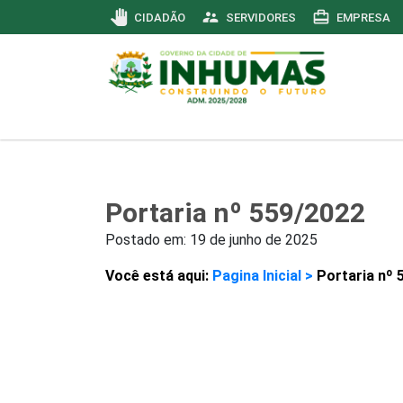
pan_tool
supervisor_account
card_travel
CIDADÃO
SERVIDORES
EMPRESA
Portaria nº 559/2022
Postado em:
19 de junho de 2025
Você está aqui:
Pagina Inicial >
Portaria nº 