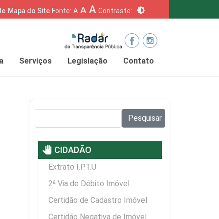
A
A
brightness_6
de
Mapa do Site
Fonte:
A
Contraste:
a
Serviços
Legislação
Contato
Pesquisar no site:
Pesquisar
pan_tool
CIDADÃO
Extrato I.P.T.U
2ª Via de Débito Imóvel
Certidão de Cadastro Imóvel
Certidão Negativa de Imóvel