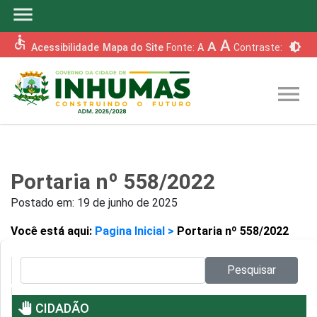
menu
accessible
A
A
brightness_6
Acessibilidade
Mapa do Site
Fonte:
A
Contraste:
menu
Portaria nº 558/2022
Postado em:
19 de junho de 2025
Você está aqui:
Pagina Inicial >
Portaria nº 558/2022
Pesquisar no site:
Pesquisar
pan_tool
CIDADÃO