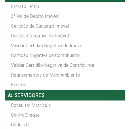
Extrato I.P.T.U
2ª Via de Débito Imóvel
Certidão de Cadastro Imóvel
Certidão Negativa de Imóvel
Validar Certidão Negativa de Imóvel
Certidão Negativa de Contribuinte
Validar Certidão Negativa de Contribuinte
Requerimentos de Meio Ambiente
Eventos
supervisor_account
SERVIDORES
Consultar Matrícula
ContraCheque
Cédula C