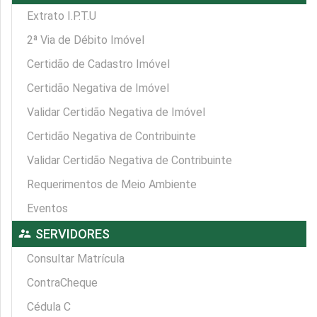
Extrato I.P.T.U
2ª Via de Débito Imóvel
Certidão de Cadastro Imóvel
Certidão Negativa de Imóvel
Validar Certidão Negativa de Imóvel
Certidão Negativa de Contribuinte
Validar Certidão Negativa de Contribuinte
Requerimentos de Meio Ambiente
Eventos
supervisor_account
SERVIDORES
Consultar Matrícula
ContraCheque
Cédula C