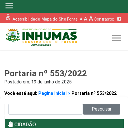
menu
accessible
A
A
brightness_6
Acessibilidade
Mapa do Site
Fonte:
A
Contraste:
menu
Portaria nº 553/2022
Postado em:
19 de junho de 2025
Você está aqui:
Pagina Inicial >
Portaria nº 553/2022
Pesquisar no site:
Pesquisar
pan_tool
CIDADÃO