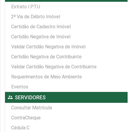
Extrato I.P.T.U
2ª Via de Débito Imóvel
Certidão de Cadastro Imóvel
Certidão Negativa de Imóvel
Validar Certidão Negativa de Imóvel
Certidão Negativa de Contribuinte
Validar Certidão Negativa de Contribuinte
Requerimentos de Meio Ambiente
Eventos
supervisor_account
SERVIDORES
Consultar Matrícula
ContraCheque
Cédula C