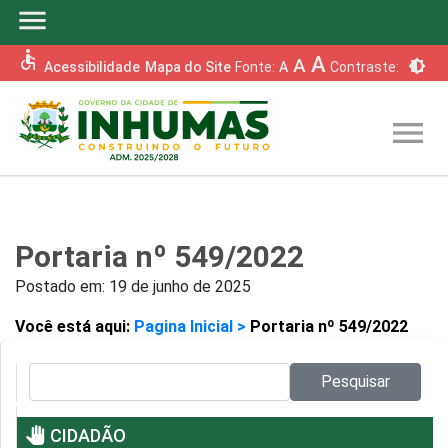
menu
accessible
A
A
brightness_6
Acessibilidade
Mapa do Site
Fonte:
A
Contraste:
menu
Portaria nº 549/2022
Postado em:
19 de junho de 2025
Você está aqui:
Pagina Inicial >
Portaria nº 549/2022
Pesquisar no site:
Pesquisar
pan_tool
CIDADÃO