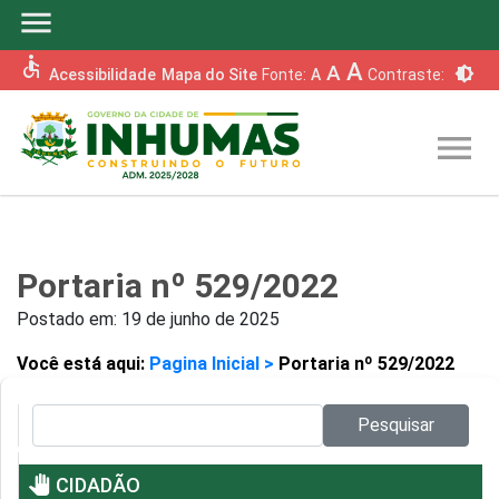
menu
accessible
A
A
brightness_6
Acessibilidade
Mapa do Site
Fonte:
A
Contraste:
menu
Portaria nº 529/2022
Postado em:
19 de junho de 2025
Você está aqui:
Pagina Inicial >
Portaria nº 529/2022
Pesquisar no site:
Pesquisar
pan_tool
CIDADÃO