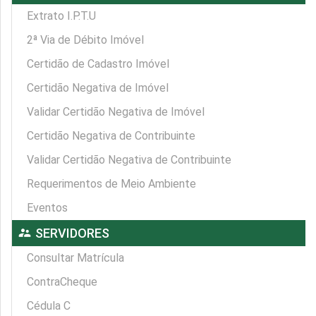
Extrato I.P.T.U
2ª Via de Débito Imóvel
Certidão de Cadastro Imóvel
Certidão Negativa de Imóvel
Validar Certidão Negativa de Imóvel
Certidão Negativa de Contribuinte
Validar Certidão Negativa de Contribuinte
Requerimentos de Meio Ambiente
Eventos
supervisor_account
SERVIDORES
Consultar Matrícula
ContraCheque
Cédula C