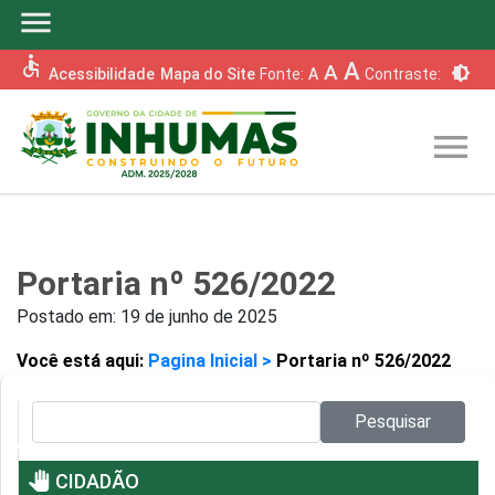
menu
accessible
A
A
brightness_6
Acessibilidade
Mapa do Site
Fonte:
A
Contraste:
menu
Portaria nº 526/2022
Postado em:
19 de junho de 2025
Você está aqui:
Pagina Inicial >
Portaria nº 526/2022
Pesquisar no site:
Pesquisar
pan_tool
CIDADÃO