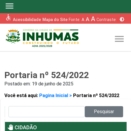
menu
accessible
A
A
brightness_6
Acessibilidade
Mapa do Site
Fonte:
A
Contraste:
menu
Portaria nº 524/2022
Postado em:
19 de junho de 2025
Você está aqui:
Pagina Inicial >
Portaria nº 524/2022
Pesquisar no site:
Pesquisar
pan_tool
CIDADÃO