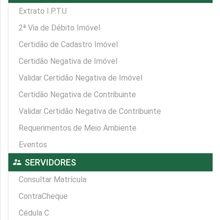
Extrato I.P.T.U
2ª Via de Débito Imóvel
Certidão de Cadastro Imóvel
Certidão Negativa de Imóvel
Validar Certidão Negativa de Imóvel
Certidão Negativa de Contribuinte
Validar Certidão Negativa de Contribuinte
Requerimentos de Meio Ambiente
Eventos
supervisor_account
SERVIDORES
Consultar Matrícula
ContraCheque
Cédula C