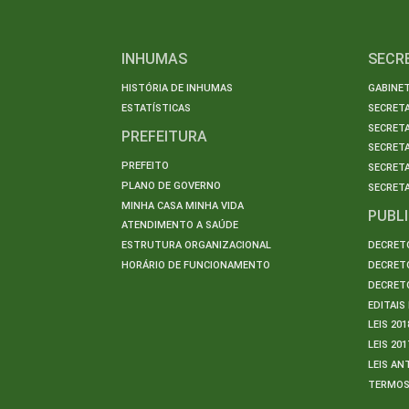
INHUMAS
SECR
HISTÓRIA DE INHUMAS
GABINET
ESTATÍSTICAS
SECRET
SECRETA
PREFEITURA
SECRETA
PREFEITO
SECRET
PLANO DE GOVERNO
SECRETA
MINHA CASA MINHA VIDA
PUBL
ATENDIMENTO A SAÚDE
ESTRUTURA ORGANIZACIONAL
DECRETO
HORÁRIO DE FUNCIONAMENTO
DECRETO
DECRETO
EDITAI
LEIS 201
LEIS 201
LEIS AN
TERMO