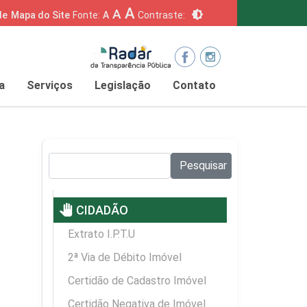
A
A
brightness_6
de
Mapa do Site
Fonte:
A
Contraste:
a
Serviços
Legislação
Contato
Pesquisar no site:
Pesquisar
pan_tool
CIDADÃO
Extrato I.P.T.U
2ª Via de Débito Imóvel
Certidão de Cadastro Imóvel
Certidão Negativa de Imóvel