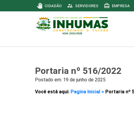
pan_tool
supervisor_account
card_travel
CIDADÃO
SERVIDORES
EMPRESA
Portaria nº 516/2022
Postado em:
19 de junho de 2025
Você está aqui:
Pagina Inicial >
Portaria nº 