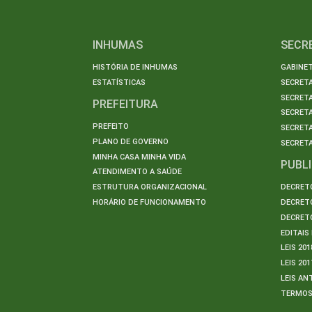
INHUMAS
SECR
HISTÓRIA DE INHUMAS
GABINET
ESTATÍSTICAS
SECRET
SECRETA
PREFEITURA
SECRETA
PREFEITO
SECRET
PLANO DE GOVERNO
SECRETA
MINHA CASA MINHA VIDA
PUBL
ATENDIMENTO A SAÚDE
ESTRUTURA ORGANIZACIONAL
DECRETO
HORÁRIO DE FUNCIONAMENTO
DECRETO
DECRETO
EDITAI
LEIS 201
LEIS 201
LEIS AN
TERMO