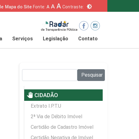
A
A
brightness_6
de
Mapa do Site
Fonte:
A
Contraste:
a
Serviços
Legislação
Contato
Pesquisar no site:
Pesquisar
pan_tool
CIDADÃO
Extrato I.P.T.U
2ª Via de Débito Imóvel
Certidão de Cadastro Imóvel
Certidão Negativa de Imóvel