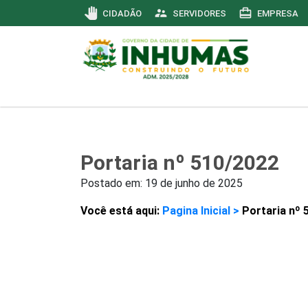
pan_tool
supervisor_account
card_travel
CIDADÃO
SERVIDORES
EMPRESA
Portaria nº 510/2022
Postado em:
19 de junho de 2025
Você está aqui:
Pagina Inicial >
Portaria nº 