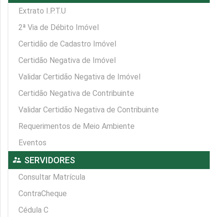
Extrato I.P.T.U
2ª Via de Débito Imóvel
Certidão de Cadastro Imóvel
Certidão Negativa de Imóvel
Validar Certidão Negativa de Imóvel
Certidão Negativa de Contribuinte
Validar Certidão Negativa de Contribuinte
Requerimentos de Meio Ambiente
Eventos
supervisor_account
SERVIDORES
Consultar Matrícula
ContraCheque
Cédula C