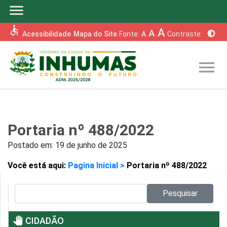
menu
accessible
A
A
brightness_6
Acessibilidade
Mapa do Site
Fonte:
A
Contraste:
menu
Portaria nº 488/2022
Postado em:
19 de junho de 2025
Você está aqui:
Pagina Inicial >
Portaria nº 488/2022
Pesquisar no site:
Pesquisar
pan_tool
CIDADÃO