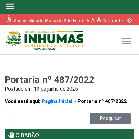
menu
accessible
A
A
brightness_6
Acessibilidade
Mapa do Site
Fonte:
A
Contraste:
menu
Portaria nº 487/2022
Postado em:
19 de junho de 2025
Você está aqui:
Pagina Inicial >
Portaria nº 487/2022
Pesquisar no site:
Pesquisar
pan_tool
CIDADÃO