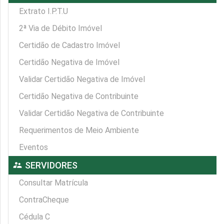
Extrato I.P.T.U
2ª Via de Débito Imóvel
Certidão de Cadastro Imóvel
Certidão Negativa de Imóvel
Validar Certidão Negativa de Imóvel
Certidão Negativa de Contribuinte
Validar Certidão Negativa de Contribuinte
Requerimentos de Meio Ambiente
Eventos
supervisor_account
SERVIDORES
Consultar Matrícula
ContraCheque
Cédula C