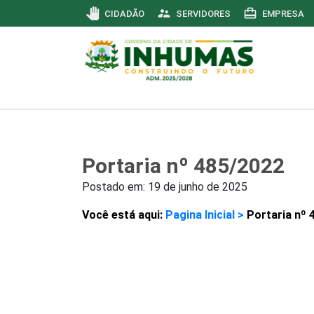
pan_tool
supervisor_account
card_travel
CIDADÃO
SERVIDORES
EMPRESA
Portaria nº 485/2022
Postado em:
19 de junho de 2025
Você está aqui:
Pagina Inicial >
Portaria nº 