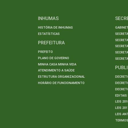
INHUMAS
SECR
HISTÓRIA DE INHUMAS
GABINET
ESTATÍSTICAS
SECRET
SECRETA
PREFEITURA
SECRETA
PREFEITO
SECRET
PLANO DE GOVERNO
SECRETA
MINHA CASA MINHA VIDA
PUBL
ATENDIMENTO A SAÚDE
ESTRUTURA ORGANIZACIONAL
DECRETO
HORÁRIO DE FUNCIONAMENTO
DECRETO
DECRETO
EDITAI
LEIS 201
LEIS 201
LEIS AN
TERMO