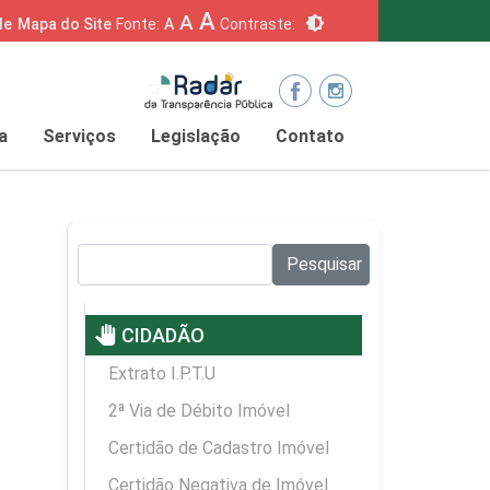
A
A
brightness_6
de
Mapa do Site
Fonte:
A
Contraste:
a
Serviços
Legislação
Contato
Pesquisar no site:
Pesquisar
pan_tool
CIDADÃO
Extrato I.P.T.U
2ª Via de Débito Imóvel
Certidão de Cadastro Imóvel
Certidão Negativa de Imóvel