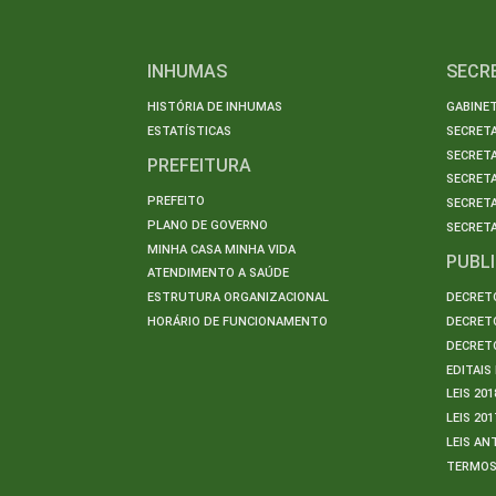
INHUMAS
SECR
HISTÓRIA DE INHUMAS
GABINET
ESTATÍSTICAS
SECRET
SECRETA
PREFEITURA
SECRETA
PREFEITO
SECRET
PLANO DE GOVERNO
SECRETA
MINHA CASA MINHA VIDA
PUBL
ATENDIMENTO A SAÚDE
ESTRUTURA ORGANIZACIONAL
DECRETO
HORÁRIO DE FUNCIONAMENTO
DECRETO
DECRETO
EDITAI
LEIS 201
LEIS 201
LEIS AN
TERMO