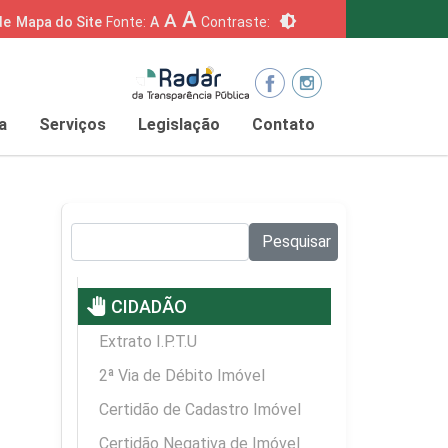
A
A
brightness_6
de
Mapa do Site
Fonte:
A
Contraste:
a
Serviços
Legislação
Contato
Pesquisar no site:
Pesquisar
pan_tool
CIDADÃO
Extrato I.P.T.U
2ª Via de Débito Imóvel
Certidão de Cadastro Imóvel
Certidão Negativa de Imóvel