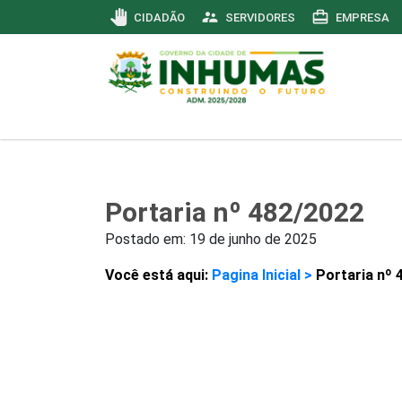
pan_tool
supervisor_account
card_travel
CIDADÃO
SERVIDORES
EMPRESA
Portaria nº 482/2022
Postado em:
19 de junho de 2025
Você está aqui:
Pagina Inicial >
Portaria nº 