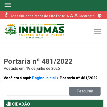
menu
accessible
A
A
brightness_6
Acessibilidade
Mapa do Site
Fonte:
A
Contraste:
menu
Portaria nº 481/2022
Postado em:
19 de junho de 2025
Você está aqui:
Pagina Inicial >
Portaria nº 481/2022
Pesquisar no site:
Pesquisar
pan_tool
CIDADÃO