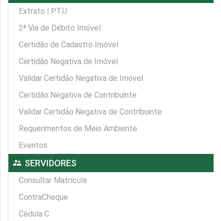
Extrato I.P.T.U
2ª Via de Débito Imóvel
Certidão de Cadastro Imóvel
Certidão Negativa de Imóvel
Validar Certidão Negativa de Imóvel
Certidão Negativa de Contribuinte
Validar Certidão Negativa de Contribuinte
Requerimentos de Meio Ambiente
Eventos
supervisor_account
SERVIDORES
Consultar Matrícula
ContraCheque
Cédula C