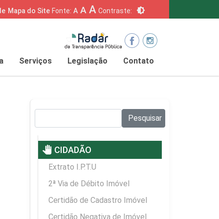
A
A
brightness_6
de
Mapa do Site
Fonte:
A
Contraste:
a
Serviços
Legislação
Contato
Pesquisar no site:
Pesquisar
pan_tool
CIDADÃO
Extrato I.P.T.U
2ª Via de Débito Imóvel
Certidão de Cadastro Imóvel
Certidão Negativa de Imóvel