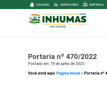
pan_tool
supervisor_account
card_travel
CIDADÃO
SERVIDORES
EMPRESA
Portaria nº 470/2022
Postado em:
19 de junho de 2025
Você está aqui:
Pagina Inicial >
Portaria nº 