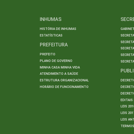
INHUMAS
SECR
HISTÓRIA DE INHUMAS
GABINET
ESTATÍSTICAS
SECRET
SECRETA
PREFEITURA
SECRETA
PREFEITO
SECRET
PLANO DE GOVERNO
SECRETA
MINHA CASA MINHA VIDA
PUBL
ATENDIMENTO A SAÚDE
ESTRUTURA ORGANIZACIONAL
DECRETO
HORÁRIO DE FUNCIONAMENTO
DECRETO
DECRETO
EDITAI
LEIS 201
LEIS 201
LEIS AN
TERMO