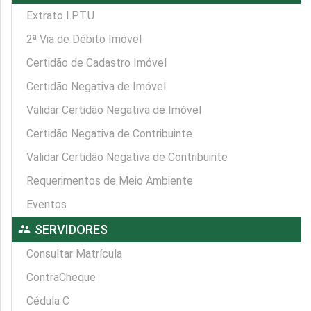
Extrato I.P.T.U
2ª Via de Débito Imóvel
Certidão de Cadastro Imóvel
Certidão Negativa de Imóvel
Validar Certidão Negativa de Imóvel
Certidão Negativa de Contribuinte
Validar Certidão Negativa de Contribuinte
Requerimentos de Meio Ambiente
Eventos
supervisor_account
SERVIDORES
Consultar Matrícula
ContraCheque
Cédula C