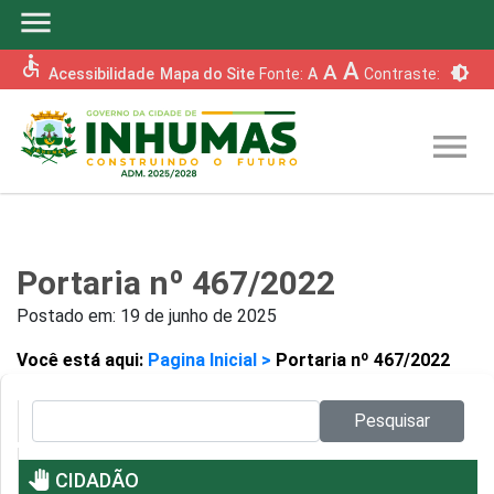
menu
accessible
A
A
brightness_6
Acessibilidade
Mapa do Site
Fonte:
A
Contraste:
menu
Portaria nº 467/2022
Postado em:
19 de junho de 2025
Você está aqui:
Pagina Inicial >
Portaria nº 467/2022
Pesquisar no site:
Pesquisar
pan_tool
CIDADÃO