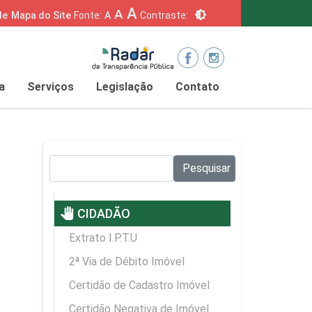
A
A
brightness_6
de
Mapa do Site
Fonte:
A
Contraste:
a
Serviços
Legislação
Contato
Pesquisar no site:
Pesquisar
pan_tool
CIDADÃO
Extrato I.P.T.U
2ª Via de Débito Imóvel
Certidão de Cadastro Imóvel
Certidão Negativa de Imóvel