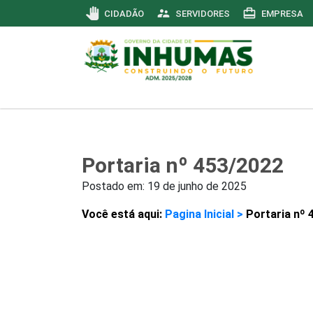
pan_tool
supervisor_account
card_travel
CIDADÃO
SERVIDORES
EMPRESA
Portaria nº 453/2022
Postado em:
19 de junho de 2025
Você está aqui:
Pagina Inicial >
Portaria nº 