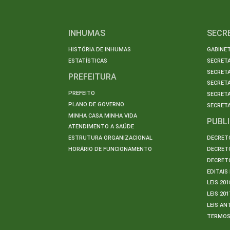
INHUMAS
SECR
HISTÓRIA DE INHUMAS
GABINET
ESTATÍSTICAS
SECRET
SECRETA
PREFEITURA
SECRETA
PREFEITO
SECRET
PLANO DE GOVERNO
SECRETA
MINHA CASA MINHA VIDA
PUBL
ATENDIMENTO A SAÚDE
ESTRUTURA ORGANIZACIONAL
DECRETO
HORÁRIO DE FUNCIONAMENTO
DECRETO
DECRETO
EDITAI
LEIS 201
LEIS 201
LEIS AN
TERMO