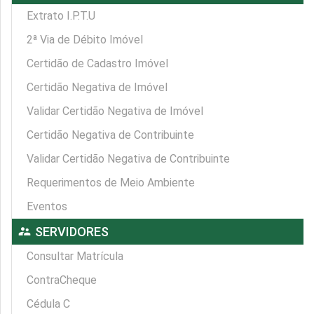
Extrato I.P.T.U
2ª Via de Débito Imóvel
Certidão de Cadastro Imóvel
Certidão Negativa de Imóvel
Validar Certidão Negativa de Imóvel
Certidão Negativa de Contribuinte
Validar Certidão Negativa de Contribuinte
Requerimentos de Meio Ambiente
Eventos
supervisor_account
SERVIDORES
Consultar Matrícula
ContraCheque
Cédula C