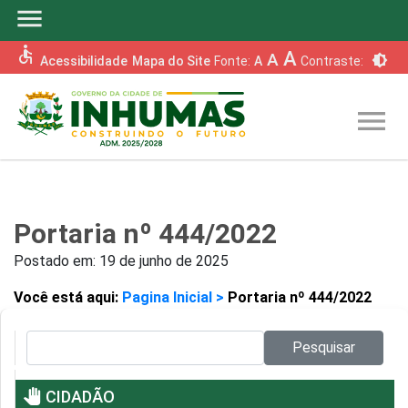
menu
accessible
A
A
brightness_6
Acessibilidade
Mapa do Site
Fonte:
A
Contraste:
menu
Portaria nº 444/2022
Postado em:
19 de junho de 2025
Você está aqui:
Pagina Inicial >
Portaria nº 444/2022
Pesquisar no site:
Pesquisar
pan_tool
CIDADÃO