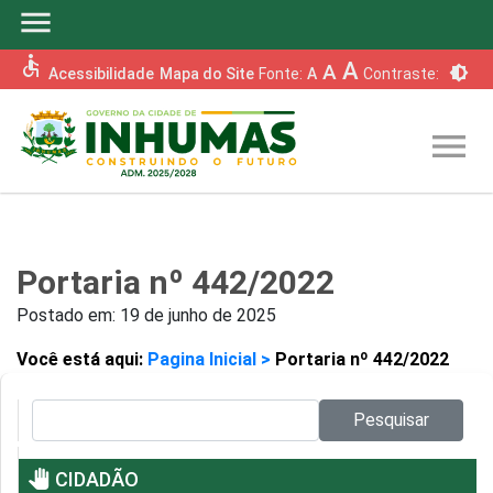
menu
accessible
A
A
brightness_6
Acessibilidade
Mapa do Site
Fonte:
A
Contraste:
menu
Portaria nº 442/2022
Postado em:
19 de junho de 2025
Você está aqui:
Pagina Inicial >
Portaria nº 442/2022
Pesquisar no site:
Pesquisar
pan_tool
CIDADÃO