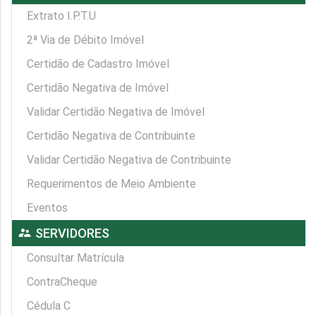
Extrato I.P.T.U
2ª Via de Débito Imóvel
Certidão de Cadastro Imóvel
Certidão Negativa de Imóvel
Validar Certidão Negativa de Imóvel
Certidão Negativa de Contribuinte
Validar Certidão Negativa de Contribuinte
Requerimentos de Meio Ambiente
Eventos
supervisor_account
SERVIDORES
Consultar Matrícula
ContraCheque
Cédula C