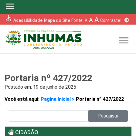
menu
accessible
A
A
brightness_6
Acessibilidade
Mapa do Site
Fonte:
A
Contraste:
menu
Portaria nº 427/2022
Postado em:
19 de junho de 2025
Você está aqui:
Pagina Inicial >
Portaria nº 427/2022
Pesquisar no site:
Pesquisar
pan_tool
CIDADÃO