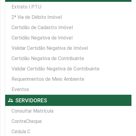
Extrato I.P.T.U
2ª Via de Débito Imóvel
Certidão de Cadastro Imóvel
Certidão Negativa de Imóvel
Validar Certidão Negativa de Imóvel
Certidão Negativa de Contribuinte
Validar Certidão Negativa de Contribuinte
Requerimentos de Meio Ambiente
Eventos
supervisor_account
SERVIDORES
Consultar Matrícula
ContraCheque
Cédula C