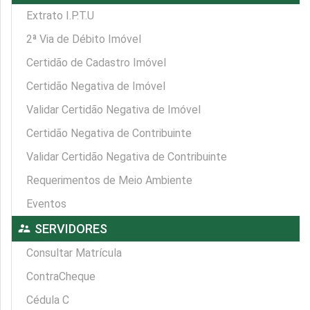
Extrato I.P.T.U
2ª Via de Débito Imóvel
Certidão de Cadastro Imóvel
Certidão Negativa de Imóvel
Validar Certidão Negativa de Imóvel
Certidão Negativa de Contribuinte
Validar Certidão Negativa de Contribuinte
Requerimentos de Meio Ambiente
Eventos
supervisor_account
SERVIDORES
Consultar Matrícula
ContraCheque
Cédula C