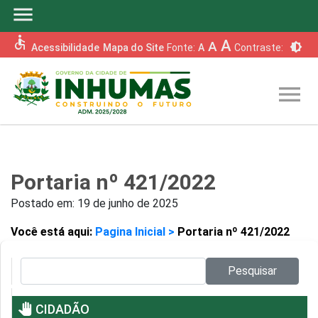
menu
accessible
A
A
brightness_6
Acessibilidade
Mapa do Site
Fonte:
A
Contraste:
menu
Portaria nº 421/2022
Postado em:
19 de junho de 2025
Você está aqui:
Pagina Inicial >
Portaria nº 421/2022
Pesquisar no site:
Pesquisar
pan_tool
CIDADÃO