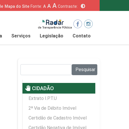
A
A
brightness_6
de
Mapa do Site
Fonte:
A
Contraste:
a
Serviços
Legislação
Contato
Pesquisar no site:
Pesquisar
pan_tool
CIDADÃO
Extrato I.P.T.U
2ª Via de Débito Imóvel
Certidão de Cadastro Imóvel
Certidão Negativa de Imóvel