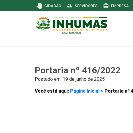
pan_tool
supervisor_account
card_travel
CIDADÃO
SERVIDORES
EMPRESA
Portaria nº 416/2022
Postado em:
19 de junho de 2025
Você está aqui:
Pagina Inicial >
Portaria nº 