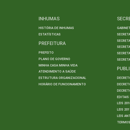
INHUMAS
SECR
HISTÓRIA DE INHUMAS
GABINET
ESTATÍSTICAS
SECRET
SECRETA
PREFEITURA
SECRETA
PREFEITO
SECRET
PLANO DE GOVERNO
SECRETA
MINHA CASA MINHA VIDA
PUBL
ATENDIMENTO A SAÚDE
ESTRUTURA ORGANIZACIONAL
DECRETO
HORÁRIO DE FUNCIONAMENTO
DECRETO
DECRETO
EDITAI
LEIS 201
LEIS 201
LEIS AN
TERMO