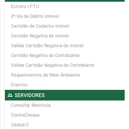
Extrato I.P.T.U
2ª Via de Débito Imóvel
Certidão de Cadastro Imóvel
Certidão Negativa de Imóvel
Validar Certidão Negativa de Imóvel
Certidão Negativa de Contribuinte
Validar Certidão Negativa de Contribuinte
Requerimentos de Meio Ambiente
Eventos
supervisor_account
SERVIDORES
Consultar Matrícula
ContraCheque
Cédula C