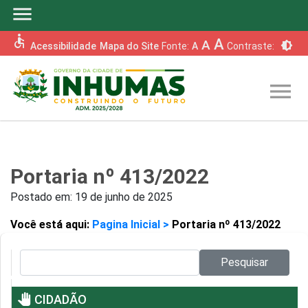
menu
accessible
A
A
brightness_6
Acessibilidade
Mapa do Site
Fonte:
A
Contraste:
menu
Portaria nº 413/2022
Postado em:
19 de junho de 2025
Você está aqui:
Pagina Inicial >
Portaria nº 413/2022
Pesquisar no site:
Pesquisar
pan_tool
CIDADÃO