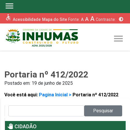
menu
accessible
A
A
brightness_6
Acessibilidade
Mapa do Site
Fonte:
A
Contraste:
menu
Portaria nº 412/2022
Postado em:
19 de junho de 2025
Você está aqui:
Pagina Inicial >
Portaria nº 412/2022
Pesquisar no site:
Pesquisar
pan_tool
CIDADÃO