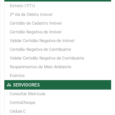
Extrato I.P.T.U
2ª Via de Débito Imóvel
Certidão de Cadastro Imóvel
Certidão Negativa de Imóvel
Validar Certidão Negativa de Imóvel
Certidão Negativa de Contribuinte
Validar Certidão Negativa de Contribuinte
Requerimentos de Meio Ambiente
Eventos
supervisor_account
SERVIDORES
Consultar Matrícula
ContraCheque
Cédula C