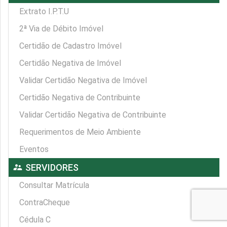
Extrato I.P.T.U
2ª Via de Débito Imóvel
Certidão de Cadastro Imóvel
Certidão Negativa de Imóvel
Validar Certidão Negativa de Imóvel
Certidão Negativa de Contribuinte
Validar Certidão Negativa de Contribuinte
Requerimentos de Meio Ambiente
Eventos
supervisor_account
SERVIDORES
Consultar Matrícula
ContraCheque
Cédula C