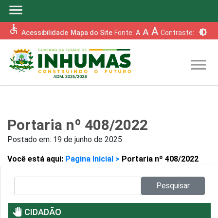
menu
accessible
A
A
brightness_6
Acessibilidade
Mapa do Site
Fonte:
A
Contraste:
menu
Portaria nº 408/2022
Postado em:
19 de junho de 2025
Você está aqui:
Pagina Inicial >
Portaria nº 408/2022
Pesquisar no site:
Pesquisar
pan_tool
CIDADÃO