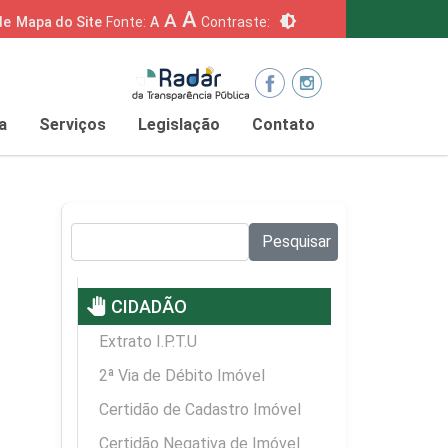
A
A
brightness_6
de
Mapa do Site
Fonte:
A
Contraste:
a
Serviços
Legislação
Contato
Pesquisar no site:
Pesquisar
pan_tool
CIDADÃO
Extrato I.P.T.U
2ª Via de Débito Imóvel
Certidão de Cadastro Imóvel
Certidão Negativa de Imóvel