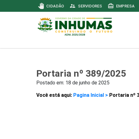
pan_tool
supervisor_account
card_travel
CIDADÃO
SERVIDORES
EMPRESA
Portaria nº 389/2025
Postado em:
18 de junho de 2025
Você está aqui:
Pagina Inicial >
Portaria nº 