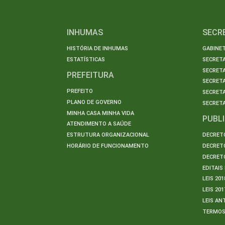
INHUMAS
SECR
HISTÓRIA DE INHUMAS
GABINET
ESTATÍSTICAS
SECRET
SECRETA
PREFEITURA
SECRETA
PREFEITO
SECRET
PLANO DE GOVERNO
SECRETA
MINHA CASA MINHA VIDA
PUBL
ATENDIMENTO A SAÚDE
ESTRUTURA ORGANIZACIONAL
DECRETO
HORÁRIO DE FUNCIONAMENTO
DECRETO
DECRETO
EDITAI
LEIS 201
LEIS 201
LEIS AN
TERMO