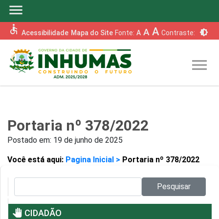
menu
accessible
A
A
brightness_6
Acessibilidade
Mapa do Site
Fonte:
A
Contraste:
menu
Portaria nº 378/2022
Postado em:
19 de junho de 2025
Você está aqui:
Pagina Inicial >
Portaria nº 378/2022
Pesquisar no site:
Pesquisar
pan_tool
CIDADÃO