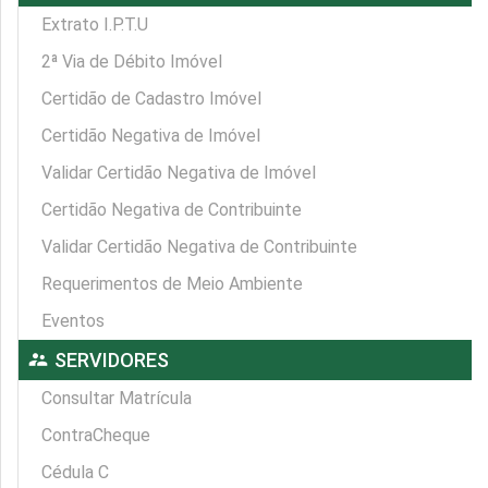
Extrato I.P.T.U
2ª Via de Débito Imóvel
Certidão de Cadastro Imóvel
Certidão Negativa de Imóvel
Validar Certidão Negativa de Imóvel
Certidão Negativa de Contribuinte
Validar Certidão Negativa de Contribuinte
Requerimentos de Meio Ambiente
Eventos
supervisor_account
SERVIDORES
Consultar Matrícula
ContraCheque
Cédula C