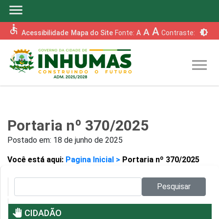
menu
accessible
A
A
brightness_6
Acessibilidade
Mapa do Site
Fonte:
A
Contraste:
menu
Portaria nº 370/2025
Postado em:
18 de junho de 2025
Você está aqui:
Pagina Inicial >
Portaria nº 370/2025
Pesquisar no site:
Pesquisar
pan_tool
CIDADÃO