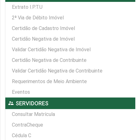
Extrato I.P.T.U
2ª Via de Débito Imóvel
Certidão de Cadastro Imóvel
Certidão Negativa de Imóvel
Validar Certidão Negativa de Imóvel
Certidão Negativa de Contribuinte
Validar Certidão Negativa de Contribuinte
Requerimentos de Meio Ambiente
Eventos
supervisor_account
SERVIDORES
Consultar Matrícula
ContraCheque
Cédula C