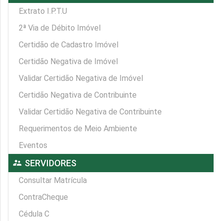
Extrato I.P.T.U
2ª Via de Débito Imóvel
Certidão de Cadastro Imóvel
Certidão Negativa de Imóvel
Validar Certidão Negativa de Imóvel
Certidão Negativa de Contribuinte
Validar Certidão Negativa de Contribuinte
Requerimentos de Meio Ambiente
Eventos
supervisor_account
SERVIDORES
Consultar Matrícula
ContraCheque
Cédula C