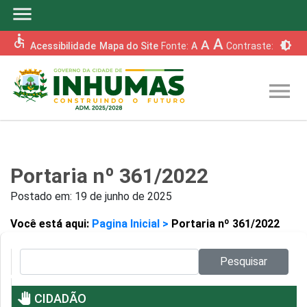
menu
accessible
A
A
brightness_6
Acessibilidade
Mapa do Site
Fonte:
A
Contraste:
menu
Portaria nº 361/2022
Postado em:
19 de junho de 2025
Você está aqui:
Pagina Inicial >
Portaria nº 361/2022
Pesquisar no site:
Pesquisar
pan_tool
CIDADÃO